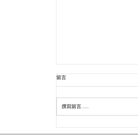
留言
撰寫留言......
【旅遊英文口說】出國旅遊點
餐必學10句英文！