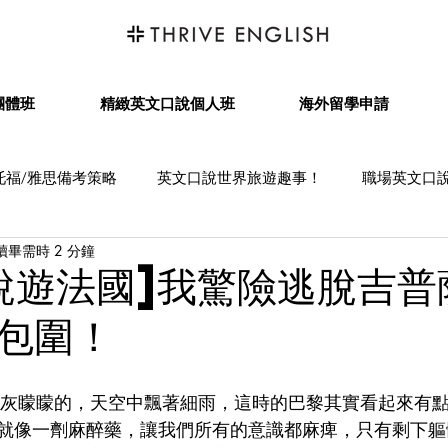
團體班
精緻英文口說個人班
海外留學申請
托福/雅思備考策略
英文口說世界旅遊趣事！
職場英文口
讀畢需時 2 分鐘
荷蘭留學
美國留學
說遊法國]我驚險逃脫吉普
包圍！
就像一劑麻醉藥，讓我們所有的意識都麻痺，只有剩下軀