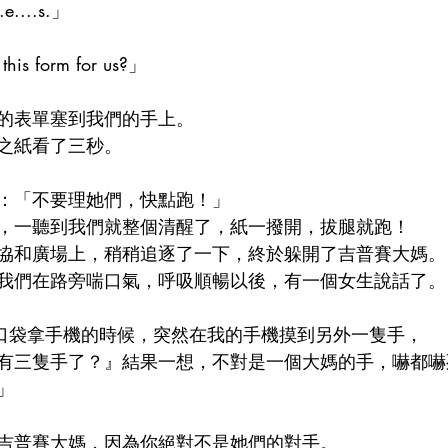
e....s.」
his form for us?」
的表單塞到我們的手上。
之紙看了三秒。
：「不要理她們，快點跑！」
，一聽到我們就整個清醒了，紙一撥開，拔腿就跑！
協和廣場上，稍稍追逐了一下，終於躲開了吉普賽大媽。
我們在路旁喘口氣，呼吸順暢以後，有一個女生說話了。
手進口袋拿手機的時候，突然在我的手機摸到另外一隻手，
有三隻手了？』結果一想，不對是一個大媽的手，嚇都嚇
」
吉普賽大媽，因為你絕對不是她們的對手。