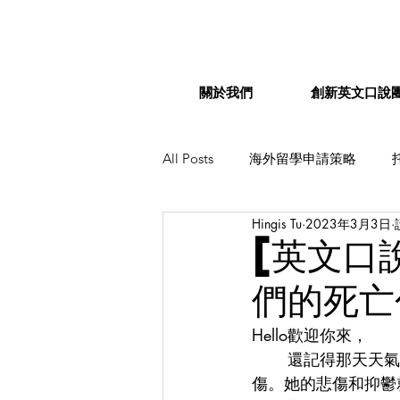
關於我們
創新英文口說
All Posts
海外留學申請策略
Hingis Tu
2023年3月3日
加拿大留學
法國留學
[英文口
們的死亡
Hello歡迎你來，
	還記得那天天氣灰矇矇的，天空中飄著細雨，這時的巴黎其實看起來有點憂鬱有點悲
傷。她的悲傷和抑鬱