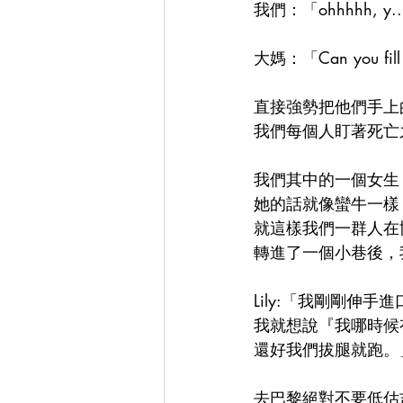
我們：「ohhhhh, y...
大媽：「Can you fill t
直接強勢把他們手上
我們每個人盯著死亡
我們其中的一個女生
她的話就像蠻牛一樣
就這樣我們一群人在
轉進了一個小巷後，
Lily:「我剛剛伸
我就想說『我哪時候
還好我們拔腿就跑。
去巴黎絕對不要低估