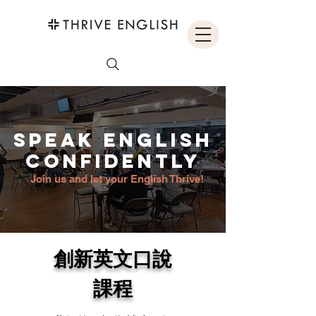
Speak English
Confidently
Join us and let your English Thrive!
​創新英文口說
課程