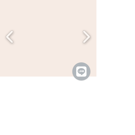
What Do Our Students
Say?
-Hank
(via Google Reviews)