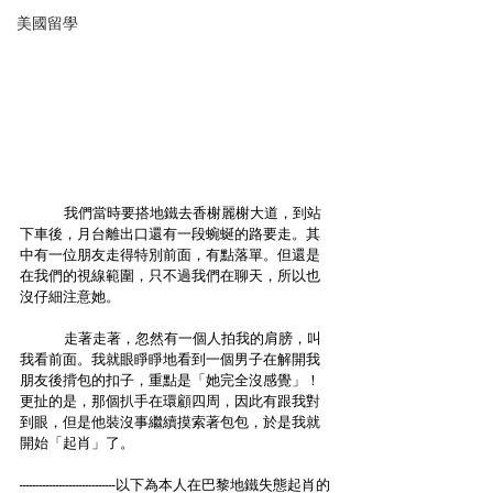
美國留學
	我們當時要搭地鐵去香榭麗榭大道，到站
下車後，月台離出口還有一段蜿蜒的路要走。其
中有一位朋友走得特別前面，有點落單。但還是
在我們的視線範圍，只不過我們在聊天，所以也
沒仔細注意她。
	走著走著，忽然有一個人拍我的肩膀，叫
我看前面。我就眼睜睜地看到一個男子在解開我
朋友後揹包的扣子，重點是「她完全沒感覺」！
更扯的是，那個扒手在環顧四周，因此有跟我對
到眼，但是他裝沒事繼續摸索著包包，於是我就
開始「起肖」了。
-----------------------------以下為本人在巴黎地鐵失態起肖的