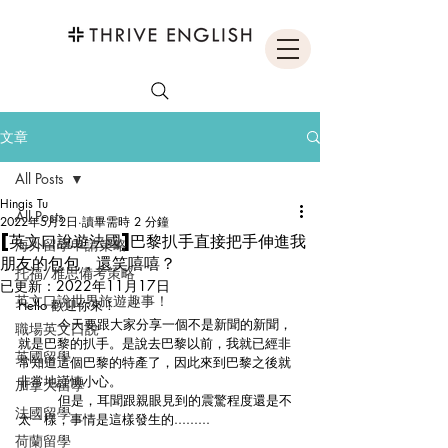
文章
All Posts
Hingis Tu
All Posts
2022年5月2日
讀畢需時 2 分鐘
[英文口說遊法國]巴黎扒手直接把手伸進我
海外留學申請策略
朋友的包包，還笑嘻嘻？
托福/雅思備考策略
已更新：
2022年11月17日
英文口說世界旅遊趣事！
Hello 歡迎你來！
	今天要跟大家分享一個不是新聞的新聞，
職場英文口說
就是巴黎的扒手。是說去巴黎以前，我就已經非
英國留學
常知道這個巴黎的特產了，因此來到巴黎之後就
非常地謹慎小心。
加拿大留學
	但是，耳聞跟親眼見到的震驚程度還是不
法國留學
太ㄧ樣，事情是這樣發生的.........
荷蘭留學