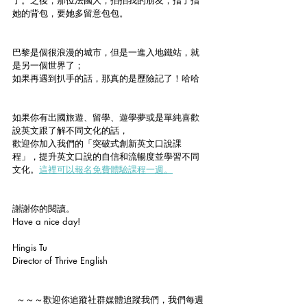
了。之後，那位法國人，拍拍我的朋友，指了指
她的背包，要她多留意包包。
巴黎是個很浪漫的城市，但是一進入地鐵站，就
是另一個世界了；
如果再遇到扒手的話，那真的是歷險記了！哈哈
如果你有出國旅遊、留學、遊學夢或是單純喜歡
說英文跟了解不同文化的話，
歡迎你加入我們的「突破式創新英文口說課
程」，提升英文口說的自信和流暢度並學習不同
文化。
這裡可以報名免費體驗課程一週。
謝謝你的閱讀。
Have a nice day!
Hingis Tu
Director of Thrive English  
～～～歡迎你追蹤社群媒體追蹤我們，我們每週