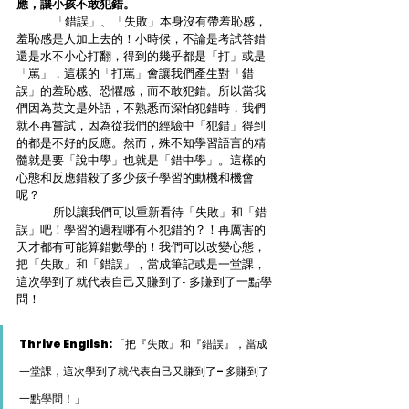
應，讓小孩不敢犯錯。
	「錯誤」、「失敗」本身沒有帶羞恥感，
羞恥感是人加上去的！小時候，不論是考試答錯
還是水不小心打翻，得到的幾乎都是「打」或是
「罵」，這樣的「打罵」會讓我們產生對「錯
誤」的羞恥感、恐懼感，而不敢犯錯。所以當我
們因為英文是外語，不熟悉而深怕犯錯時，我們
就不再嘗試，因為從我們的經驗中「犯錯」得到
的都是不好的反應。然而，殊不知學習語言的精
髓就是要「說中學」也就是「錯中學」。這樣的
心態和反應錯殺了多少孩子學習的動機和機會
呢？
	所以讓我們可以重新看待「失敗」和「錯
誤」吧！學習的過程哪有不犯錯的？！再厲害的
天才都有可能算錯數學的！我們可以改變心態，
把「失敗」和「錯誤」，當成筆記或是一堂課，
這次學到了就代表自己又賺到了- 多賺到了一點學
問！
Thrive English: 「把『失敗』和『錯誤』，當成
一堂課，這次學到了就代表自己又賺到了- 多賺到了
一點學問！」