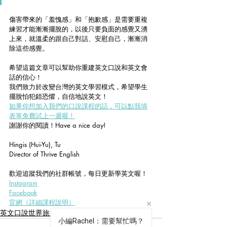
傷害帶來的「羞愧感」和「抱歉感」是需要重複
練習才能漸漸擺脫的，以後只要負面的感覺又湧
上來，就溫柔的跟自己對話、安慰自己，漸漸消
除這些感覺。
希望這篇文章可以幫助你重建英文口說和英文會
話的信心！
我們致力於改變台灣的英文學習模式，希望學生
擺脫怕犯錯恐懼，自信地說英文！
如果你想加入我們的口說課程的話，可以點我填
表單免費試上一週喔！
謝謝你的閱讀！Have a nice day! 
Hingis (Hui-Yu), Tu
Director of Thrive English 
歡迎追蹤我們的社群帳號，每日更新學英文喔！
Instagram
Facebook
官網（詳細課程說明）
英文口說世界旅遊趣事！
小編Rachel：需要幫忙嗎？