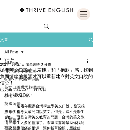
文章
All Posts
Hingis Tu
All Posts
2021年8月27日
讀畢需時 3 分鐘
拋開英文口說的「羞愧」和「抱歉」感，找到
海外留學申請策略
負面情緒的根源才可以重新建立對英文口說的
托福/雅思備考策略
信心！
英文口說世界旅遊趣事！
已更新：
2022年1月10日
Hello 歡迎你來！
職場英文口說
英國留學
	這幾年觀察台灣學生學英文口說，發現很
加拿大留學
多學生都不太敢開口說英文。但是，這不是學生
的錯，而是台灣英文教育的問題，台灣的英文教
法國留學
育給學生太多的傷痛了。希望這篇能幫助你找到
荷蘭留學
英文口說傷痛的根源，讓你斬草除根，重建信