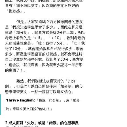
貼上「我英文不好」的標籤，所以遇到外國人就
會有「我不敢說英文」因為我的英文不夠好的
「抱歉感」。
	但是，大家知道嗎？西方國家閱卷的態度
是「我想知道學生學會了多少」，因此在算分邏
輯是「加分制」，閱卷方式是從0分往上加，所以
考卷上看到的是「+ 5」、「+ 10」，收到考卷的
人的感受就會是，「哇！我得了5分」、「哇！我
得了10分」，就會開始數算自己記得多少，學會
多少，而產生學習語言的成就感，就不會專注於
自己沒拿到的那些分數。就算考了50分，西方學
生也會說「我很厲害，因為我至少記得一半所學
的東西了！」
	雖然，我們沒辦法改變現行的「扣分
制」，但我們可以自己開始使用「加分制」的心
態來學習英文，一點一滴就可以建立信心。
Thrive English: 「擺脫『扣分制』，用『加分
制』來建立英文口說的信心！」
2.成人面對「失敗」或是「錯誤」的心態和反