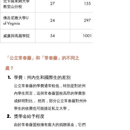
北卡羅來納大學
27
155
教堂山分校
佛吉尼雅大學U 
24
297
of Virginia
威廉與瑪麗學院 
54
1001
「公立常春藤」和「常春藤」的不同之
處？
學費：州內生和國際生的差別
公立常春藤的學費通常較低，特別是對於州
內學生而言，這與常春藤盟校高昂的學費形
成鮮明對比 。然而，部分公立常春藤對州外
學生的收費也可能接近私立大學 。
獎學金給予程度
由於常春藤盟校擁有龐大的捐贈基金，它們