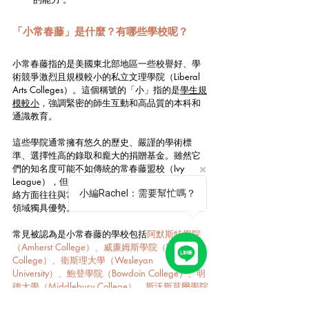
「小常春藤」是什麼？有哪些學校呢？
小常春藤指的是美國東北部地區一些校譽好、學
術競爭激烈且規模較小的私立文理學院（Liberal 
Arts Colleges）。這個稱號的「小」指的是
學生規
模較小
，強調緊密的師生互動和高品質的本科和
通識教育。
這些學院通常擁有悠久的歷史、嚴謹的學術標
準、選擇性高的錄取和龐大的捐贈基金。雖然它
們的知名度可能不如傳統的常春藤盟校（Ivy 
League），但在學術質量、畢業生表現和校友網
小編Rachel：需要幫忙嗎？
絡方面往往與常春藤盟校不相上下，甚至在某些
領域獨具優勢。
常見被認為是小常春藤的學校包括
阿默斯特學院
（Amherst College）、威廉姆斯學院（Williams 
College）、衛斯理大學（Wesleyan 
University）、鮑登學院（Bowdoin College）、明
德大學（Middlebury College）、斯沃斯莫爾學院
（Swarthmore College）等
。