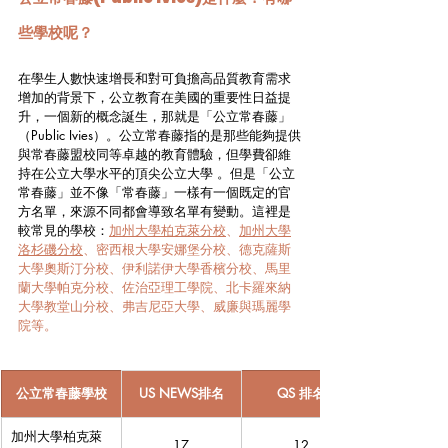
些學校呢？
在學生人數快速增長和對可負擔高品質教育需求
增加的背景下，公立教育在美國的重要性日益提
升，一個新的概念誕生，那就是「公立常春藤」
（Public Ivies）。公立常春藤指的是那些能夠提供
與常春藤盟校同等卓越的教育體驗，但學費卻維
持在公立大學水平的頂尖公立大學 。但是「公立
常春藤」並不像「常春藤」一樣有一個既定的官
方名單，來源不同都會導致名單有變動。這裡是
較常見的學校：
加州大學柏克萊分校
、
加州大學
洛杉磯分校
、密西根大學安娜堡分校、德克薩斯
大學奧斯汀分校、伊利諾伊大學香檳分校、馬里
蘭大學帕克分校、佐治亞理工學院、北卡羅來納
大學教堂山分校、弗吉尼亞大學、威廉與瑪麗學
院等。
公立常春藤學校
US NEWS排名
QS 排名
加州大學柏克萊
17
12