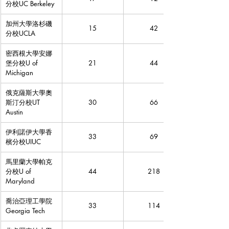
分校UC Berkeley
加州大學洛杉磯
15
42
分校UCLA
密西根大學安娜
堡分校U of 
21
44
Michigan
俄克薩斯大學奧
斯汀分校UT 
30
66
Austin
伊利諾伊大學香
33
69
檳分校UIUC
馬里蘭大學帕克
分校U of 
44
218
Maryland
喬治亞理工學院
33
114
Georgia Tech