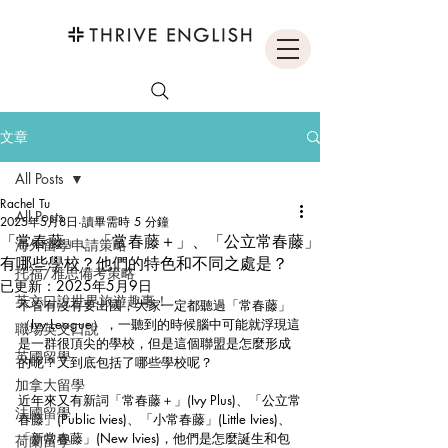
文章
All Posts
Rachel Tu
All Posts
2025年5月8日
讀畢需時 5 分鐘
「常春藤」、「常春藤＋」、「公立常春藤」
海外留學申請策略
有哪些學校？他們的特色和不同之處是？
托福/雅思備考策略
已更新：
2025年5月9日
英文口說世界旅遊趣事！
不管有沒有要出國，大家一定都聽過「常春藤」
（Ivy League），一聽到的時候腦中可能就浮現這
職場英文口說
是一群很頂尖的學校，但是這個聯盟是怎麼形成
英國留學
的呢？又到底包括了哪些學校呢？
加拿大留學
近年來又有新詞「常春藤＋」(Ivy Plus)、「公立常
法國留學
春藤」(Public Ivies)、「小常春藤」(Little Ivies)、
「新常春藤」(New Ivies)，他們是怎麼誕生和包
荷蘭留學