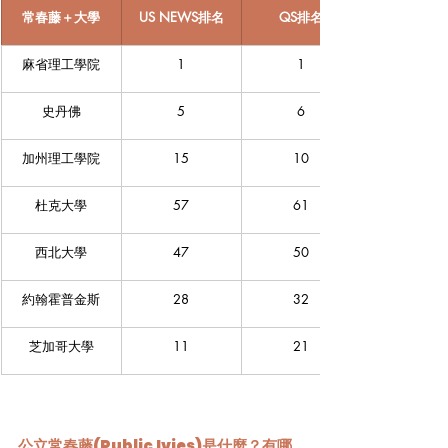
常春藤＋大學
US NEWS排名
QS排名
麻省理工學院
1
1
史丹佛
5
6
加州理工學院
15
10
杜克大學
57
61
西北大學
47
50
約翰霍普金斯
28
32
芝加哥大學
11
21
公立常春藤(Public Ivies)是什麼？有哪