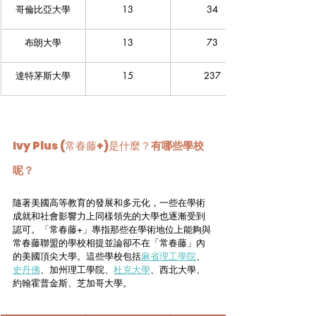
哥倫比亞大學
13
34
布朗大學
13
73
達特茅斯大學
15
237
Ivy Plus (常春藤+)是什麼？
有哪些學校
呢？
隨著美國高等教育的發展和多元化，一些在學術
成就和社會影響力上同樣領先的大學也逐漸受到
認可。「常春藤+」專指那些在學術地位上能夠與
常春藤聯盟的學校相提並論卻不在「常春藤」內
的美國頂尖大學。這些學校包括
麻省理工學院
、
史丹佛
、加州理工學院、
杜克大學
、西北大學、
約翰霍普金斯、芝加哥大學。