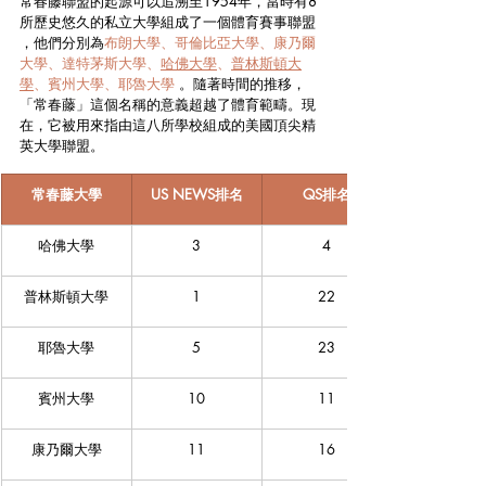
常春藤聯盟的起源可以追溯至1954年，當時有8
所歷史悠久的私立大學組成了一個體育賽事聯盟 
，他們分別為
布朗大學、哥倫比亞大學、康乃爾
大學、達特茅斯大學、
哈佛大學
、
普林斯頓大
學
、賓州大學、耶魯大學 
。隨著時間的推移，
「常春藤」這個名稱的意義超越了體育範疇。現
在，它被用來指由這八所學校組成的美國頂尖精
英大學聯盟。
常春藤大學
US NEWS排名
QS排名
哈佛大學
3
4
普林斯頓大學
1
22
耶魯大學
5
23
賓州大學
10
11
康乃爾大學
11
16