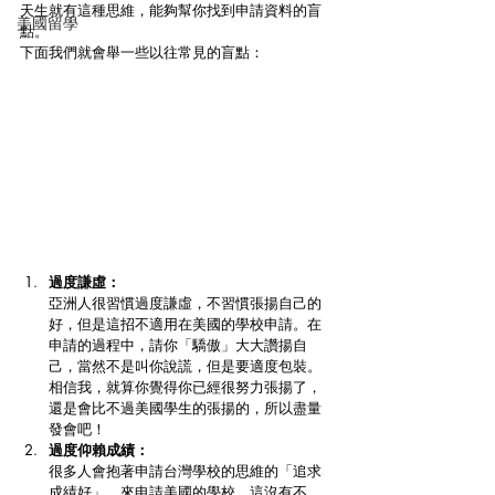
天生就有這種思維，能夠幫你找到申請資料的盲
美國留學
點。
下面我們就會舉一些以往常見的盲點：
過度謙虛：
亞洲人很習慣過度謙虛，不習慣張揚自己的
好，但是這招不適用在美國的學校申請。在
申請的過程中，請你「驕傲」大大讚揚自
己，當然不是叫你說謊，但是要適度包裝。
相信我，就算你覺得你已經很努力張揚了，
還是會比不過美國學生的張揚的，所以盡量
發會吧！
過度仰賴成績：
很多人會抱著申請台灣學校的思維的「追求
成績好」，來申請美國的學校，這沒有不