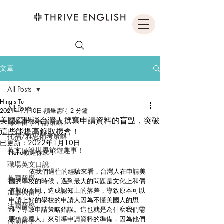
文章
All Posts
Hingis Tu
All Posts
2021年9月10日
讀畢需時 2 分鐘
美國顧問談台灣人撰寫申請資料的盲點，突破
海外留學申請策略
這些能提高錄取機會！
托福/雅思備考策略
已更新：
2022年1月10日
英文口說世界旅遊趣事！
Hello歡迎你來！
職場英文口說
	依我們過往的經驗來看，台灣人在申請美
英國留學
國的學校的時候，遇到最大的問題是文化上和價
值觀的不同，造成認知上的落差，導致原本可以
加拿大留學
申請上好的學校的申請人因為不懂美國人的思
法國留學
維，導致申請策略錯誤。這也就是為什麼我們需
要「美國人」來引導申請資料的準備，因為他們
荷蘭留學