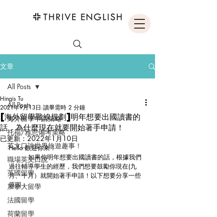
文章
All Posts
Hingis Tu
All Posts
2021年9月13日
讀畢需時 2 分鐘
[海外留學戰線規劃]明年想要出國讀書的
海外留學申請策略
話，為什麼現在就要開始著手申請！
托福/雅思備考策略
已更新：
2022年1月10日
英文口說世界旅遊趣事！
Hello 歡迎你來！
	如果你明年想要出國讀書的話，根據我們
職場英文口說
過往輔導學生的經歷，我們想要鼓勵你現在(九
英國留學
月、十月）就開始著手申請！以下想要分享一些
原因：
加拿大留學
法國留學
荷蘭留學