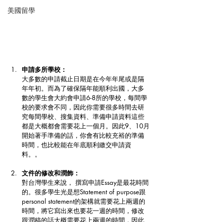
美國留學
申請多所學校：
大多數的申請截止日期是在今年年尾或是隔
年年初。而為了確保隔年能順利出國，大多
數的學生會大約會申請6-8所的學校，每間學
校的要求會不同，因此你需要很多時間去研
究每間學校、搜集資料、準備申請資料這些
都是大概都會需要花上一個月。因此9、10月
開始著手準備的話，你會有比較充裕的準備
時間，也比較能在年底順利繳交申請資
料。。
文件的修改和潤飾：
對台灣學生來說， 撰寫申請Essay是最花時間
的。很多學生光是想Statement of purpose跟
personal statement的架構就需要花上兩週的
時間，將它寫出來也要花一週的時間，修改
跟潤稿的話大概需要花上兩週的時間，因此