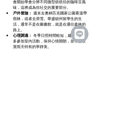
會開始學會分辨不同微型烘焙坊的咖啡豆風
味，這將成為你社交的重要部分。
戶外冒險：
 週末去奧林匹克國家公園看溫帶
雨林，或者去滑雪。華盛頓州留學生的生
活，通常不是在圖書館，就是在通往森林的
路上。
心理調適：
 冬季日照時間較短，建議留學生
多參加室內活動，保持心情開朗，並學會欣
賞雨天特有的寧靜美。
看完華盛頓州的大致介紹，不知道有沒有讓你更
了解這一州呢？
如果你有去美國留學的計畫，並且希望有專業美
國顧問可以協助你的話，
歡迎你
報命
我們的
免費諮詢
服務。
謝謝你的閱讀！
Thrive English
出國留學
出國讀書
選校
選系
海外留學申請策略