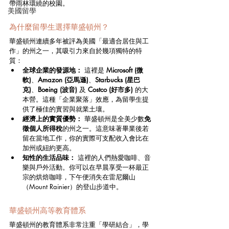
帶雨林環繞的校園。
美國留學
為什麼留學生選擇華盛頓州？
華盛頓州連續多年被評為美國「最適合居住與工
作」的州之一，其吸引力來自於幾項獨特的特
質：
全球企業的發源地：
 這裡是 
Microsoft (微
軟)
、
Amazon (亞馬遜)
、
Starbucks (星巴
克)
、
Boeing (波音)
 及 
Costco (好市多)
 的大
本營。這種「企業聚落」效應，為留學生提
供了極佳的實習與就業土壤。
經濟上的實質優勢：
 華盛頓州是全美少數
免
徵個人所得稅
的州之一。這意味著畢業後若
留在當地工作，你的實際可支配收入會比在
加州或紐約更高。
知性的生活品味：
 這裡的人們熱愛咖啡、音
樂與戶外活動。你可以在早晨享受一杯最正
宗的烘焙咖啡，下午便消失在雷尼爾山
（Mount Rainier）的登山步道中。
華盛頓州高等教育體系
華盛頓州的教育體系非常注重「學研結合」，學