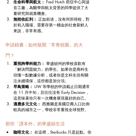
生命科學與航太：
 Fred Hutch 癌症中心與波
音工廠，為醫學與航太背景的同學提供了大
量研究與就業機會。
無稅收紅利：
 正如前述，沒有州所得稅，對
於初入職場、需要存第一桶金的社會新鮮人
來說，非常有感。
申請錦囊：如何敲開「常青校園」的大
門？
重視跨學科能力：
 華盛頓州的學校喜歡有
「解決問題能力」的學生。如果你是商科生
但懂一點數據分析，或者你是文科生但有關
注永續環保，這些都是加分項。
早鳥策略：
 UW 等學校的申請截止日期通常
在 11 月中旬，且往往沒有 Early Decision，
這意味著你只有一次機會展現最好的自己。
適應多元文化：
 西雅圖是美國亞裔人口比例
較高的城市之一，學校非常重視全球視野。
那些「課本外」的華盛頓生活
咖啡文化：
 在這裡，Starbucks 只是起點。你