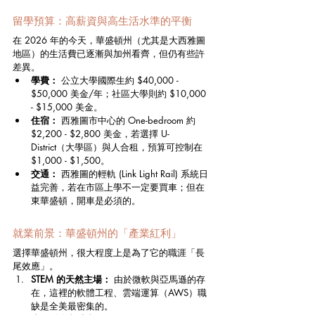
留學預算：高薪資與高生活水準的平衡
在 2026 年的今天，華盛頓州（尤其是大西雅圖
地區）的生活費已逐漸與加州看齊，但仍有些許
差異。
學費：
 公立大學國際生約 $40,000 - 
$50,000 美金/年；社區大學則約 $10,000 
- $15,000 美金。
住宿：
 西雅圖市中心的 One-bedroom 約 
$2,200 - $2,800 美金，若選擇 U-
District（大學區）與人合租，預算可控制在 
$1,000 - $1,500。
交通：
 西雅圖的輕軌 (Link Light Rail) 系統日
益完善，若在市區上學不一定要買車；但在
東華盛頓，開車是必須的。
就業前景：華盛頓州的「產業紅利」
選擇華盛頓州，很大程度上是為了它的職涯「長
尾效應」。
STEM 的天然主場：
 由於微軟與亞馬遜的存
在，這裡的軟體工程、雲端運算（AWS）職
缺是全美最密集的。