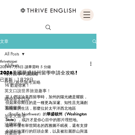
文章
All Posts
thrivetaipei
All Posts
2024年7月6日
讀畢需時 5 分鐘
2026美國華盛頓州留學申請全攻略!
海外留學申請策略
已更新：
1月29日
托福/雅思備考策略
Hi 歡迎你來！
英文口說世界旅遊趣事！
當人們談論美西留學時，加州的陽光總是耀眼，
職場英文口說
但如果你嚮往的是一種更為深邃、知性且充滿創
英國留學
新能量的生活，那麼位於太平洋西北地區
（Pacific Northwest）的
華盛頓州（Washington 
加拿大留學
State）
，或許才是你心目中的那片理想地。
法國留學
這裡不僅有舉世聞名的西雅圖不眠夜，還有支撐
全球科技運行的巨頭企業，以及被壯麗群山與溫
荷蘭留學