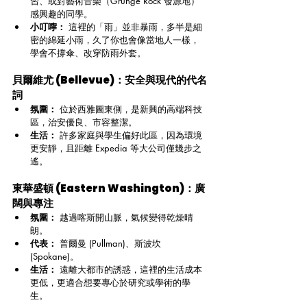
習、或對藝術音樂（Grunge Rock 發源地）
感興趣的同學。
小叮嚀：
 這裡的「雨」並非暴雨，多半是細
密的綿延小雨，久了你也會像當地人一樣，
學會不撐傘、改穿防雨外套。
貝爾維尤 (Bellevue)：安全與現代的代名
詞
氛圍：
 位於西雅圖東側，是新興的高端科技
區，治安優良、市容整潔。
生活：
 許多家庭與學生偏好此區，因為環境
更安靜，且距離 Expedia 等大公司僅幾步之
遙。
東華盛頓 (Eastern Washington)：廣
闊與專注
氛圍：
 越過喀斯開山脈，氣候變得乾燥晴
朗。
代表：
 普爾曼 (Pullman)、斯波坎 
(Spokane)。
生活：
 遠離大都市的誘惑，這裡的生活成本
更低，更適合想要專心於研究或學術的學
生。