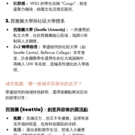
社群感：
 WSU 的學生自稱 "Cougs"，校友
凝聚力極強，校園文化活潑且親切。
3. 西雅圖大學與社區大學體系
西雅圖大學 (Seattle University)：
 一所優秀的
私立大學，位於西雅圖核心區域，強調小班
制與人文關懷。
2+2 轉學路徑：
 華盛頓州的社區大學（如 
Seattle Central, Bellevue College）非常發
達，許多國際學生選擇先在社大就讀兩年，
再轉入 UW 等名校，是極具性價比的入學路
徑。
城市氛圍：哪一座城市寫著你的名字？
華盛頓州的地域特色鮮明，選擇落腳點將決定你
的留學日常：
西雅圖 (Seattle)：創意與節奏的匯流點
氛圍：
 充滿活力，但又不失優雅。這裡有派
克市場的喧囂，也有科技園區的冷靜。
生活：
 適合喜歡都市生活、想進入大廠實