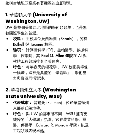
校與當地龍頭產業有著極深的血脈聯繫。
1. 華盛頓大學 (University of 
Washington, UW)
UW 是整個美國西北地區的學術領頭羊，也是無
數國際學生的首選。
校區：
 主校區位於西雅圖（Seattle），另有 
Bothell 與 Tacoma 校區。
強項：
 計算機科學 (CS)、生物醫學、數據科
學、醫學院。其 
Paul G. Allen 學院
在 AI 與
軟體工程領域排名全美頂尖。
特色：
 每年春天的櫻花季，UW 校園美得像
一幅畫，這裡是典型的「學霸區」，學術壓
力與資源同樣豐沛。
2. 華盛頓州立大學 (Washington 
State University, WSU)
代表城市：
 普爾曼 (Pullman)，位於華盛頓州
東部的丘陵地帶。
特色：
 與 UW 的都市感不同，WSU 擁有更
純粹的「大學城」氛圍。它在農業科學、獸
醫、傳播學（Edward R. Murrow 學院）以及
工程領域表現卓越。