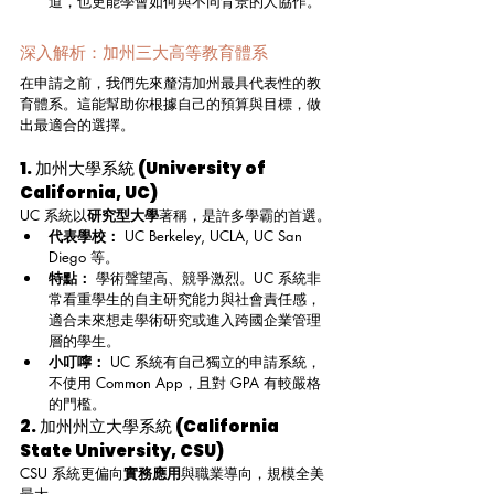
道，也更能學會如何與不同背景的人協作。
深入解析：加州三大高等教育體系
在申請之前，我們先來釐清加州最具代表性的教
育體系。這能幫助你根據自己的預算與目標，做
出最適合的選擇。
1. 加州大學系統 (University of 
California, UC)
UC 系統以
研究型大學
著稱，是許多學霸的首選。
代表學校：
 UC Berkeley, UCLA, UC San 
Diego 等。
特點：
 學術聲望高、競爭激烈。UC 系統非
常看重學生的自主研究能力與社會責任感，
適合未來想走學術研究或進入跨國企業管理
層的學生。
小叮嚀：
 UC 系統有自己獨立的申請系統，
不使用 Common App，且對 GPA 有較嚴格
的門檻。
2. 加州州立大學系統 (California 
State University, CSU)
CSU 系統更偏向
實務應用
與職業導向，規模全美
最大。