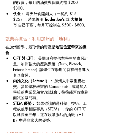
的投資，每月的油費與保險約需 $200 - 
$300。
伙食：
 每天外食開銷大（一餐約 $15 - 
$25），若能善用 
Trader Joe's
 或 
大華超
市
 自己下廚，每月可控制在 $500 - $800。
就業與實習：利用加州的「地利」
在加州留學，最珍貴的資產是
地理位置帶來的機
會
。
OPT 與 CPT：
 美國政府提供留學生的實習計
畫。加州強大的產業聚落（Tech, Biotech, 
Entertainment）讓學生在學期間就有機會進入
名企實習。
內推文化（Referral）：
 加州人非常重視社
交。參加學校舉辦的 Career Fair，或是加入
學校的專業兄弟會/姐妹會，往往能幫你拿到
面試的敲門磚。
STEM 優勢：
 如果你讀的是科學、技術、工
程或數學相關專業（STEM），你的 OPT 可
以延長至三年，這在競爭激烈的抽籤（H1-
B）中是非常大的優勢。