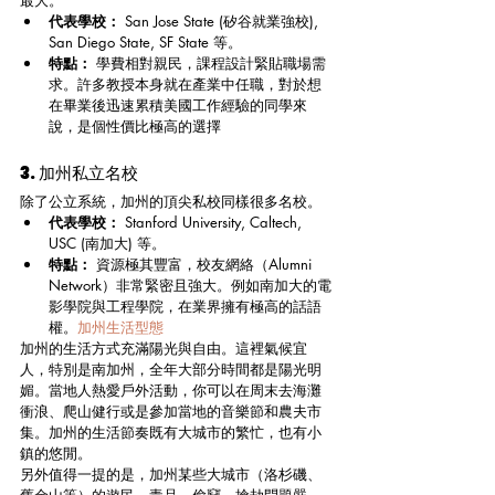
代表學校：
 San Jose State (矽谷就業強校), 
San Diego State, SF State 等。
特點：
 學費相對親民，課程設計緊貼職場需
求。許多教授本身就在產業中任職，對於想
在畢業後迅速累積美國工作經驗的同學來
說，是個性價比極高的選擇
3. 加州私立名校
除了公立系統，加州的頂尖私校同樣很多名校。
代表學校：
 Stanford University, Caltech, 
USC (南加大) 等。
特點：
 資源極其豐富，校友網絡（Alumni 
Network）非常緊密且強大。例如南加大的電
影學院與工程學院，在業界擁有極高的話語
權。
加州生活型態
加州的生活方式充滿陽光與自由。這裡氣候宜
人，特別是南加州，全年大部分時間都是陽光明
媚。當地人熱愛戶外活動，你可以在周末去海灘
衝浪、爬山健行或是參加當地的音樂節和農夫市
集。加州的生活節奏既有大城市的繁忙，也有小
鎮的悠閒。
另外值得一提的是，加州某些大城市（洛杉磯、
舊金山等）的遊民、毒品、偷竊、搶劫問題嚴