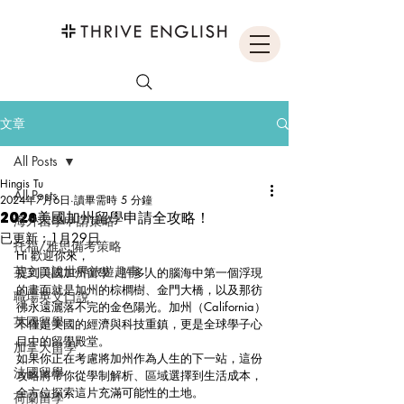
文章
All Posts
Hingis Tu
All Posts
2024年7月6日
讀畢需時 5 分鐘
2026美國加州留學申請全攻略！
海外留學申請策略
已更新：
1月29日
托福/雅思備考策略
Hi 歡迎你來，
英文口說世界旅遊趣事！
提到美國加州留學，許多人的腦海中第一個浮現
的畫面就是加州的棕櫚樹、金門大橋，以及那彷
職場英文口說
彿永遠灑落不完的金色陽光。加州（California）
英國留學
不僅是美國的經濟與科技重鎮，更是全球學子心
目中的留學殿堂。
加拿大留學
如果你正在考慮將加州作為人生的下一站，這份
法國留學
攻略將帶你從學制解析、區域選擇到生活成本，
全方位探索這片充滿可能性的土地。
荷蘭留學