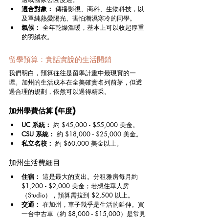
適合對象：
 傳播影視、商科、生物科技，以
及單純熱愛陽光、害怕潮濕寒冷的同學。
氣候：
 全年乾燥溫暖，基本上可以收起厚重
的羽絨衣。
留學預算：實話實說的生活開銷
我們明白，預算往往是留學計畫中最現實的一
環。加州的生活成本在全美確實名列前茅，但透
過合理的規劃，依然可以過得精采。
加州學費估算 (年度)
UC 系統：
 約 $45,000 - $55,000 美金。
CSU 系統：
 約 $18,000 - $25,000 美金。
私立名校：
 約 $60,000 美金以上。
加州生活費細目
住宿：
 這是最大的支出。分租雅房每月約 
$1,200 - $2,000 美金；若想住單人房
（Studio），預算需拉到 $2,500 以上。
交通：
 在加州，車子幾乎是生活的延伸。買
一台中古車（約 $8,000 - $15,000）是常見