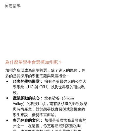
美國留學
為什麼留學生會選擇加州呢？
加州之所以成為留學首選，除了迷人的氣候，更
多的是其深厚的學術底蘊與職涯機會：
頂尖的學術殿堂：
 擁有全美最強大的公立大
學系統（UC 與 CSU）以及世界級的頂尖私
校。
產業脈動的核心：
 北有矽谷（Silicon 
Valley）的科技巨頭，南有洛杉磯的影視娛樂
與時尚產業，對於想尋找實習與就業機會的
學生來說，優勢不言而喻。
多元包容的文化：
 加州是美國族裔最豐富的
州之一，在這裡，你更容易找到家鄉的味