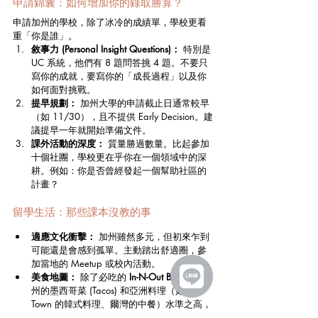
申請錦囊：如何增加你的錄取勝算？
申請加州的學校，除了冰冷的成績單，學校更看
重「你是誰」。
敘事力 (Personal Insight Questions)：
 特別是 
UC 系統，他們有 8 題問答挑 4 題。不要只
寫你的成就，要寫你的「成長過程」以及你
如何面對挑戰。
提早規劃：
 加州大學的申請截止日通常較早
（如 11/30），且不提供 Early Decision。建
議提早一年就開始準備文件。
課外活動的深度：
 質量勝過數量。比起參加
十個社團，學校更在乎你在一個領域中的深
耕。例如：你是否曾經發起一個幫助社區的
計畫？
留學生活：那些課本沒教的事
適應文化衝擊：
 加州雖然多元，但初來乍到
可能還是會感到孤單。主動踏出舒適圈，參
加當地的 Meetup 或校內活動。
美食地圖：
 除了必吃的 
In-N-Out Burger
，加
州的墨西哥菜 (Tacos) 和亞洲料理（如 K-
Town 的韓式料理、爾灣的中餐）水準之高，
絕對能撫慰你的亞洲胃。