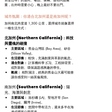
重，出外時需要小心，晚上最好不要出門。
城市氛圍：你適合北加州還是南加州呢？
加州南北跨度達 1,300 公里，選擇城市就像選擇
一種生活方式：
北加州 (Northern California)：科技
與靈魂的碰撞
主要區域：
 舊金山灣區 (Bay Area)、矽谷 
(Silicon Valley)。
生活節奏：
 較快，充滿創業與革新的氣息。
適合對象：
 計算機科學 (CS)、工程師背景，
或對新創、環保議題感興趣的學生。
氣候：
 相對濕涼，經典的舊金山大霧可能會
讓你感受到一絲英倫風情。
南加州 (Southern California)：陽
光、海灘與創意
主要區域：
 洛杉磯 (LA)、聖地牙哥 (San 
Diego)、爾灣 (Irvine)。
生活節奏：
 悠閒中帶有活力，週末多半在海
邊或國家公園度過。